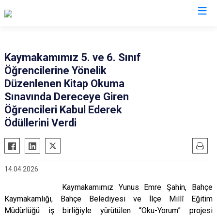
Osmaniye
Kaymakamımız 5. ve 6. Sınıf
Öğrencilerine Yönelik
Bahçe
Düzenlenen Kitap Okuma
Düziçi
Sınavında Dereceye Giren
Hasanbeyli
Öğrencileri Kabul Ederek
Kadirli
Ödüllerini Verdi
Sumbas
Toprakkale
14.04.2026
Kaymakamımız Yunus Emre Şahin, Bahçe
Kaymakamlığı, Bahçe Belediyesi ve İlçe Millî Eğitim
Müdürlüğü iş birliğiyle yürütülen “Oku-Yorum” projesi