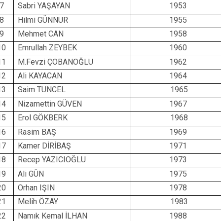
7
Sabri YAŞAYAN
1953
8
Hilmi GÜNNUR
1955
9
Mehmet CAN
1958
10
Emrullah ZEYBEK
1960
11
M.Fevzi ÇOBANOĞLU
1962
12
Ali KAYACAN
1964
13
Saim TUNCEL
1965
14
Nizamettin GÜVEN
1967
15
Erol GÖKBERK
1968
16
Rasim BAŞ
1969
17
Kamer DİRİBAŞ
1971
18
Recep YAZICIOĞLU
1973
19
Ali GÜN
1975
20
Orhan IŞIN
1978
21
Melih ÖZAY
1983
22
Namık Kemal İLHAN
1988