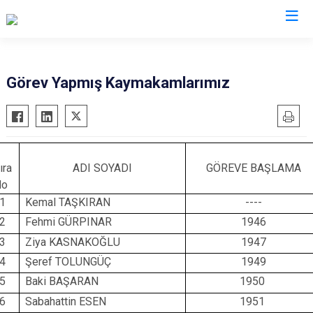
Osmaniye
Görev Yapmış Kaymakamlarımız
Bahçe
Düziçi
Hasanbeyli
ıra
ADI SOYADI
GÖREVE BAŞLAMA
Kadirli
No
Sumbas
1
Kemal TAŞKIRAN
----
Toprakkale
2
Fehmi GÜRPINAR
1946
3
Ziya KASNAKOĞLU
1947
4
Şeref TOLUNGÜÇ
1949
5
Baki BAŞARAN
1950
6
Sabahattin ESEN
1951