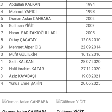
23
Abdullah KALKAN
1994
24
Mehmet YAPICI
1998
25
Osman Aslan CANBABA
2002
26
Gülihsan YİĞİT
2003
27
Harun SARIFAKIOĞULLARI
2005
28
Oktay ÇAĞATAY
12.08.2010
29
Mehmet Alper ÇIĞ
22.09.2014
30
Müfit GÜLTEKİN
16.12.2016
31
Salih KALKAN
28.07.2020
32
Halil İbrahim KAZAR
27.11.2020
33
Aziz KAYABAŞI
19.08.2021
34
Yunus Emre ŞAHİN
20.06.2025
Osman Aslan CANBABA
Gülihsan YİĞİT