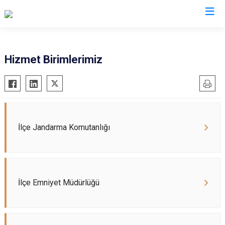
Osmaniye
Hizmet Birimlerimiz
Bahçe
Düziçi
Hasanbeyli
Kadirli
İlçe Jandarma Komutanlığı
Sumbas
Toprakkale
İlçe Emniyet Müdürlüğü