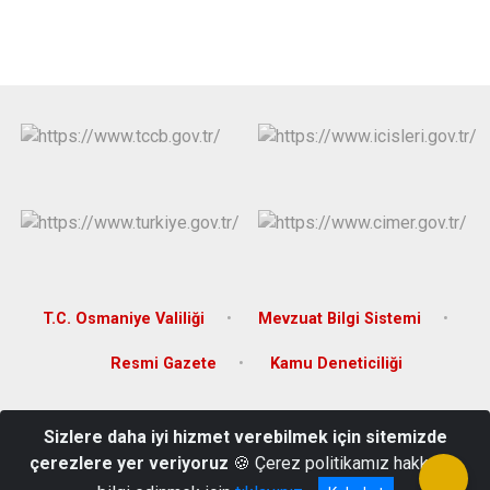
T.C. Osmaniye Valiliği
Mevzuat Bilgi Sistemi
Resmi Gazete
Kamu Deneticiliği
Bahçelievler Mah. Dr. Devlet Bahçeli Bul. Hükümet Konağı
Sizlere daha iyi hizmet verebilmek için sitemizde
Bahçe/OSMANİYE
çerezlere yer veriyoruz
🍪 Çerez politikamız hakkında
(0328) 861 20 07