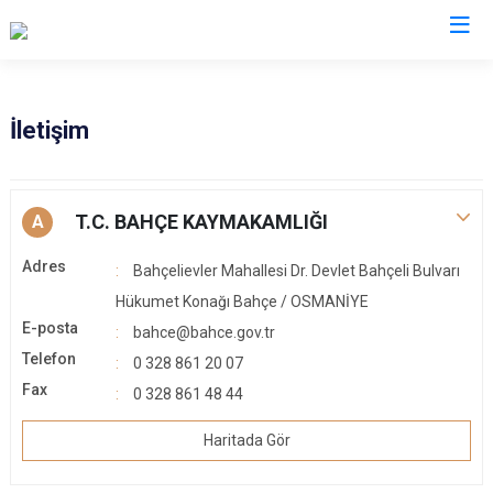
Osmaniye
İletişim
Bahçe
Düziçi
T.C. BAHÇE KAYMAKAMLIĞI
A
Hasanbeyli
Adres
Bahçelievler Mahallesi Dr. Devlet Bahçeli Bulvarı
Kadirli
Hükumet Konağı Bahçe / OSMANİYE
Sumbas
E-posta
bahce@bahce.gov.tr
Toprakkale
Telefon
0 328 861 20 07
Fax
0 328 861 48 44
Haritada Gör