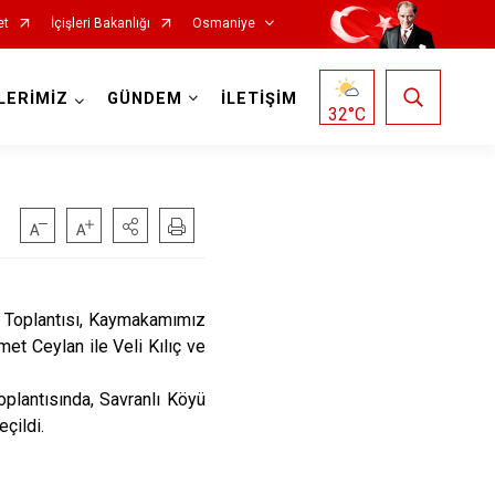
et
İçişleri Bakanlığı
Osmaniye
LERİMİZ
GÜNDEM
İLETİŞİM
32
°C
 Toplantısı, Kaymakamımız
et Ceylan ile Veli Kılıç ve
lantısında, Savranlı Köyü
çildi.