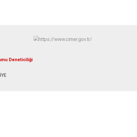
amu Deneticiliği
NİYE