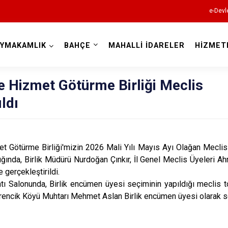
e-Devl
AYMAKAMLIK
BAHÇE
MAHALLİ İDARELER
HİZMET
Osmaniye
e Hizmet Götürme Birliği Meclis
ldı
ürme Birliği'mizin 2026 Mali Yılı Mayıs Ayı Olağan Meclis
ında, Birlik Müdürü Nurdoğan Çınkır, İl Genel Meclis Üyeleri Ahm
Bahçe
e gerçekleştirildi.
onunda, Birlik encümen üyesi seçiminin yapıldığı meclis top
Düziçi
rencik Köyü Muhtarı Mehmet Aslan Birlik encümen üyesi olarak se
Hasanbeyli
Kadirli