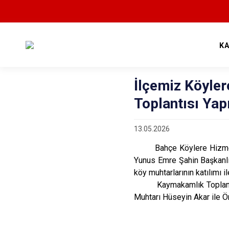
K
İlçemiz Köyler
Toplantısı Yapı
13.05.2026
Bahçe Köylere Hizmet Göt
Yunus Emre Şahin Başkanlığ
köy muhtarlarının katılımı il
Kaymakamlık Toplantı Sal
Muhtarı Hüseyin Akar ile Ö