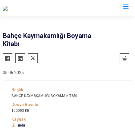
Osmaniye
Bahçe Kaymakamlığı Boyama
Kitabı
Bahçe
Düziçi
Hasanbeyli
05.06.2025
Kadirli
Sumbas
Toprakkale
BAHÇE-KAYMAKAMLIĞI-BOYAMA-KİTABI
100003 KB
indir